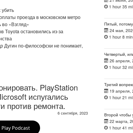
21 июня, 2
1 hour 35 mi
 убить
 оплаты проезда в московском метро
Пятый, потому
ь во «Взгляд»
24 мая, 202
ов Toyota остановились из-за
1 hour 8 min
нства
др Дугин по-философски не понимает,
Четвертый, ил
26 апреля, 
1 hour 32 mi
Третий вопрек
онировать. PlayStation
19 апреля, 
icrosoft испугались
1 hour 21 mi
и против ремонта.
6 сентября, 2023
Второй чтобы 
22 марта, 2
1 hour 41 mi