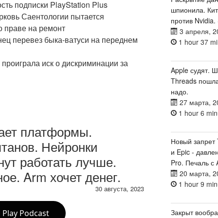
сть подписки PlayStation Plus
шпионила. Кит
ерковь Саентологии пытается
против Nvidia.
о праве на ремонт
3 апреля, 2
нец перевез быка-ватуси на переднем
1 hour 37 mi
а проиграла иск о дискриминации за
Apple судят. 
Threads пошла
надо.
27 марта, 2
1 hour 6 min
ает платформы.
Новый запрет T
танов. Нейронки
и Epic - давле
нут работать лучше.
Pro. Печаль с 
ое. Arm хочет денег.
20 марта, 2
1 hour 9 min
30 августа, 2023
Закрыт вообр