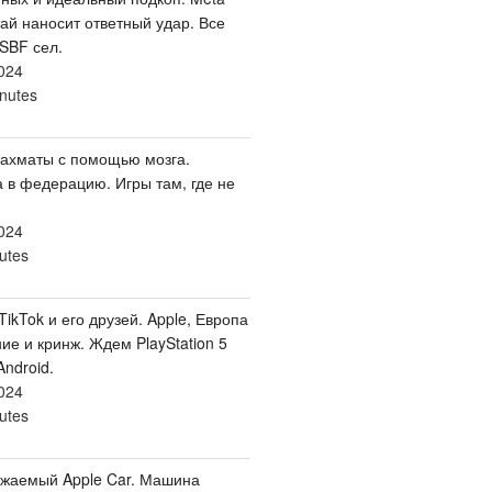
ай наносит ответный удар. Все
 SBF сел.
024
nutes
Шахматы с помощью мозга.
 в федерацию. Игры там, где не
024
utes
ikTok и его друзей. Apple, Европа
ние и кринж. Ждем PlayStation 5
Android.
024
utes
ажаемый Apple Car. Машина