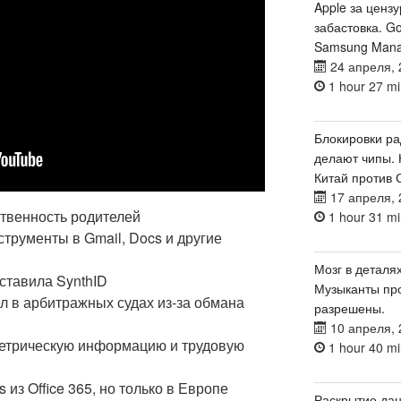
Apple за цензу
забастовка. G
Samsung Manag
24 апреля, 
1 hour 27 mi
Блокировки ра
делают чипы.
Китай против 
17 апреля, 
ственность родителей
1 hour 31 mi
струменты в Gmail, Docs и другие
Мозг в деталях
ставила SynthID
Музыканты про
ел в арбитражных судах из-за обмана
разрешены.
10 апреля, 
ометрическую информацию и трудовую
1 hour 40 mi
s из Office 365, но только в Европе
Раскрытие дан