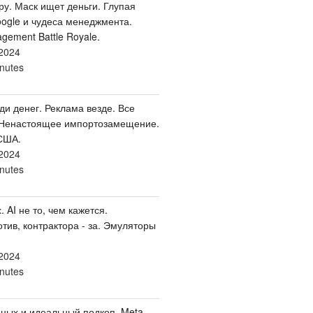
ру. Маск ищет деньги. Глупая
oogle и чудеса менеджмента.
ement Battle Royale.
2024
nutes
ди денег. Реклама везде. Все
 Ненастоящее импортозамещение.
США.
2024
nutes
. AI не то, чем кажется.
тив, контрактора - за. Эмуляторы
2024
nutes
ных и идеальный подкоп. Meta