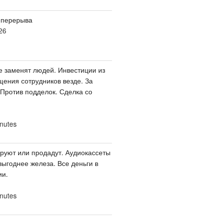
 перерыва
26
е заменят людей. Инвестиции из
щения сотрудников везде. За
 Против подделок. Сделка со
nutes
ируют или продадут. Аудиокассеты
выгоднее железа. Все деньги в
ии.
nutes