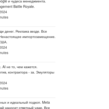
oogle и чудеса менеджмента.
ement Battle Royale.
2024
nutes
ди денег. Реклама везде. Все
 Ненастоящее импортозамещение.
США.
2024
nutes
. AI не то, чем кажется.
тив, контрактора - за. Эмуляторы
2024
nutes
ных и идеальный подкоп. Meta
ай наносит ответный удар. Все