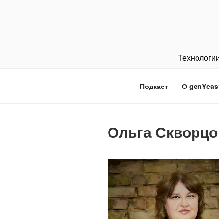
Перейти
к
содержимому
Технологии
Подкаст
О genYcas
Ольга Скворцо