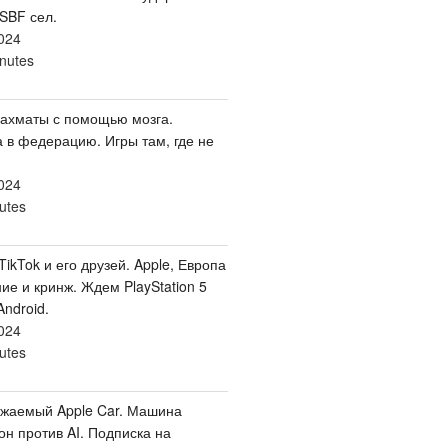
 SBF сел.
024
nutes
Шахматы с помощью мозга.
 в федерацию. Игры там, где не
024
utes
ikTok и его друзей. Apple, Европа
ние и кринж. Ждем PlayStation 5
Android.
024
utes
ажаемый Apple Car. Машина
он против AI. Подписка на