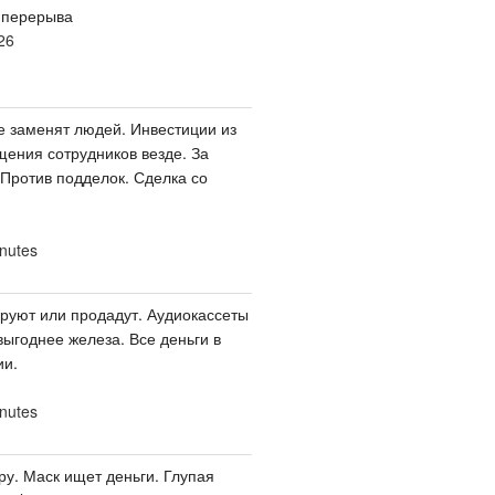
 перерыва
26
е заменят людей. Инвестиции из
щения сотрудников везде. За
 Против подделок. Сделка со
nutes
ируют или продадут. Аудиокассеты
выгоднее железа. Все деньги в
ии.
nutes
ру. Маск ищет деньги. Глупая