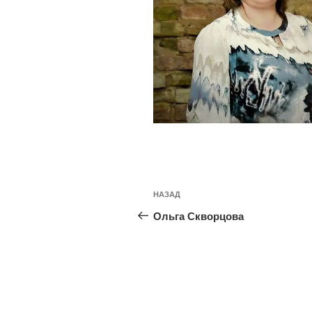
Навигация
Предыдущая
НАЗАД
по
запись:
Ольга Скворцова
записям