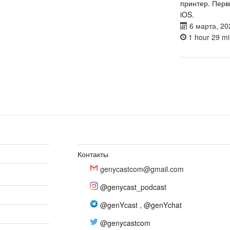
принтер. Перв
iOS.
6 марта, 20
1 hour 29 mi
Контакты
genycastcom@gmail.com
@genycast_podcast
@genYcast
,
@genYchat
@genycastcom