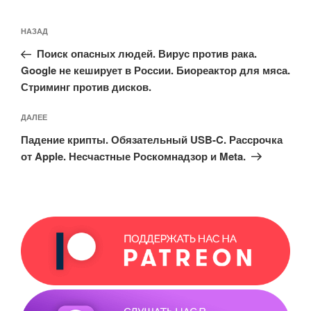
Навигация
Предыдущая
НАЗАД
по
запись:
записям
Поиск опасных людей. Вирус против рака.
Google не кеширует в России. Биореактор для мяса.
Стриминг против дисков.
Следующая
ДАЛЕЕ
запись
Падение крипты. Обязательный USB-C. Рассрочка
от Apple. Несчастные Роскомнадзор и Meta.