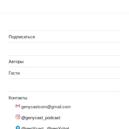
Подписаться
Авторы
Гости
Контакты
genycastcom@gmail.com
@genycast_podcast
@genYcast
,
@genYchat