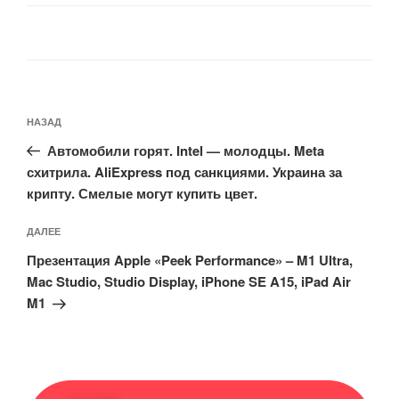
Навигация
Предыдущая
НАЗАД
по
запись:
записям
Автомобили горят. Intel — молодцы. Meta
схитрила. AliExpress под санкциями. Украина за
крипту. Смелые могут купить цвет.
Следующая
ДАЛЕЕ
запись
Презентация Apple «Peek Performance» – M1 Ultra,
Mac Studio, Studio Display, iPhone SE A15, iPad Air
M1