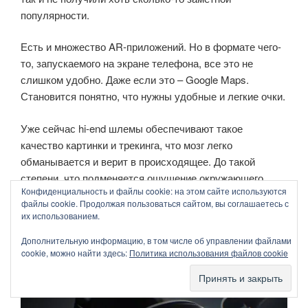
популярности.
Есть и множество AR-приложений. Но в формате чего-
то, запускаемого на экране телефона, все это не
слишком удобно. Даже если это – Google Maps.
Становится понятно, что нужны удобные и легкие очки.
Уже сейчас hi-end шлемы обеспечивают такое
качество картинки и трекинга, что мозг легко
обманывается и верит в происходящее. До такой
степени, что подменяется ощущение окружающего
Конфиденциальность и файлы cookie: на этом сайте используются
пространства. Нарисованные предметы и границы
файлы cookie. Продолжая пользоваться сайтом, вы соглашаетесь с
кажутся реальными, надо сдерживать себя, чтобы по
их использованием.
ошибке не положить контроллер на нарисованный
Дополнительную информацию, в том числе об управлении файлами
стол.
cookie, можно найти здесь:
Политика использования файлов cookie