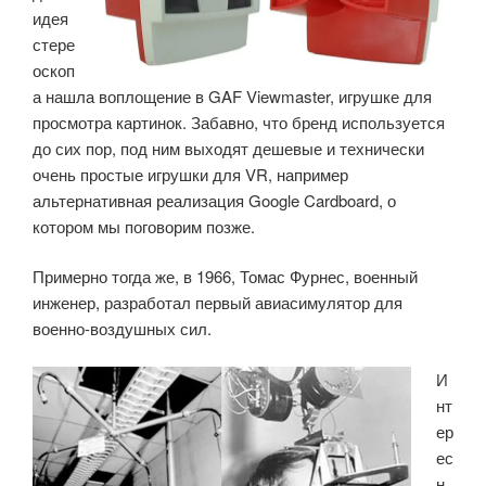
идея
стере
оскоп
а нашла воплощение в GAF Viewmaster, игрушке для
просмотра картинок. Забавно, что бренд используется
до сих пор, под ним выходят дешевые и технически
очень простые игрушки для VR, например
альтернативная реализация Google Cardboard, о
котором мы поговорим позже.
Примерно тогда же, в 1966, Томас Фурнес, военный
инженер, разработал первый авиасимулятор для
военно-воздушных сил.
И
нт
ер
ес
н