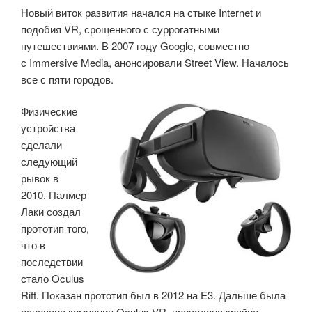
Новый виток развития начался на стыке Internet и
подобия VR, срощенного с суррогатными
путешествиями. В 2007 году Google, совместно
с Immersive Media, анонсировали Street View. Началось
все с пяти городов.
Физические
устройства
сделали
следующий
рывок в
2010. Палмер
Лаки создал
прототип того,
что в
последствии
стало Oculus
Rift. Показан прототип был в 2012 на E3. Дальше была
основана компания Oculus VR, проведена крайне