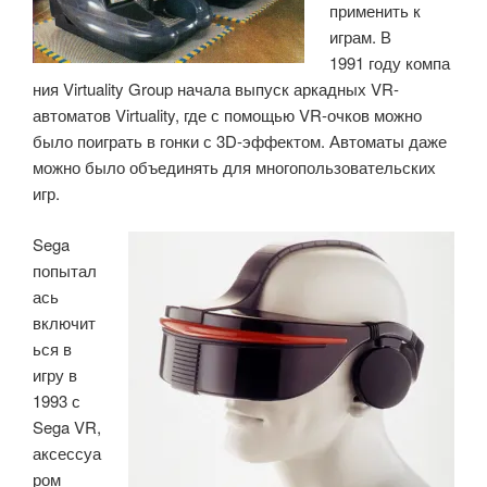
применить к
играм. В
1991 году компа
ния Virtuality Group начала выпуск аркадных VR-
автоматов Virtuality, где с помощью VR-очков можно
было поиграть в гонки с 3D-эффектом. Автоматы даже
можно было объединять для многопользовательских
игр.
Sega
попытал
ась
включит
ься в
игру в
1993 с
Sega VR,
аксессуа
ром