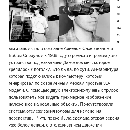
ы
м
и
ва
ж
н
ым этапом стало создание Айвеном Сазерлендом и
Бобом Спроулом в 1968 году огромного и громоздкого
устройства под названием Дамоклов меч, которое
крепилось к потолку. Это была, по сути, AR-гарнитура,
которая подключались к компьютеру, который
генерировал по современным меркам простые 3D-
модели. С помощью двух электронно-лучевых трубок
пользователь мог видеть трехмерное изображение,
наложенное на реальные объекты. Присутствовала
система отслеживания головы для изменения
перспективы. Чуть позже была сделана вторая версия,
уже более легкая, с отслеживанием движений