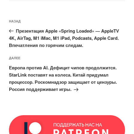
Навигация
Предыдущая
НАЗАД
по
запись:
записям
Презентация Apple «Spring Loaded» — AppleTV
4K, AirTag, M1 iMac, M1 iPad, Podcasts, Apple Card.
Впечатления по горячим следам.
Следующая
ДАЛЕЕ
запись
Европа против AI. Дефицит чипов продолжится.
StarLink поставят на колеса. Китай придумал
процессор. Роскомнадзор защищает от цензуры.
Россия поддерживает игры.