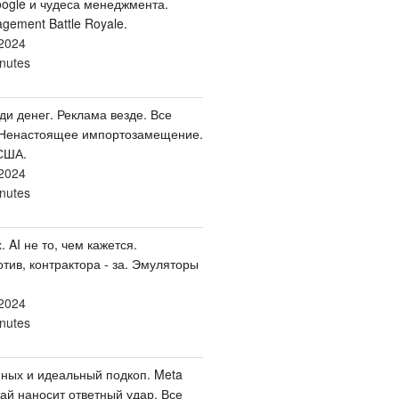
oogle и чудеса менеджмента.
ement Battle Royale.
2024
nutes
ди денег. Реклама везде. Все
 Ненастоящее импортозамещение.
США.
2024
nutes
. AI не то, чем кажется.
тив, контрактора - за. Эмуляторы
2024
nutes
ных и идеальный подкоп. Meta
ай наносит ответный удар. Все