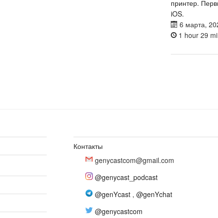
принтер. Перв
iOS.
6 марта, 20
1 hour 29 mi
Контакты
genycastcom@gmail.com
@genycast_podcast
@genYcast
,
@genYchat
@genycastcom