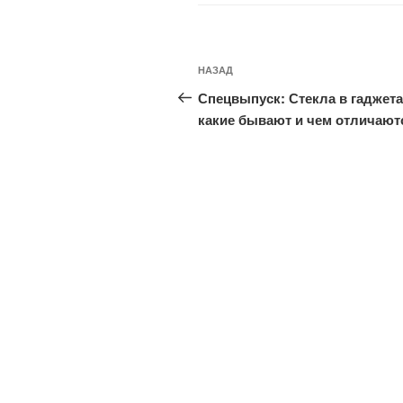
Навигация
Предыдущая
НАЗАД
по
запись:
Спецвыпуск: Стекла в гаджет
записям
какие бывают и чем отличают