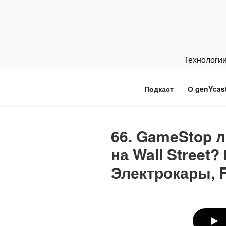
Перейти
к
содержимому
Технологии
Подкаст
О genYcas
66. GameStop 
на Wall Street?
Электрокары, F