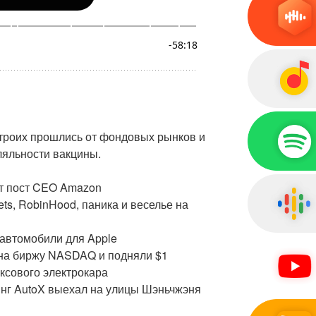
 троих прошлись от фондовых рынков и
ляльности вакцины.
ет пост CEO Amazon
ets, RobinHood, паника и веселье на
ь автомобили для Apple
и на биржу NASDAQ и подняли $1
ксового электрокара
инг AutoX выехал на улицы Шэньчжэня