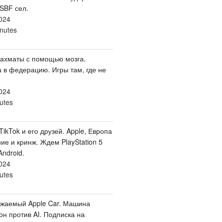
 SBF сел.
024
nutes
Шахматы с помощью мозга.
 в федерацию. Игры там, где не
024
utes
ikTok и его друзей. Apple, Европа
ние и кринж. Ждем PlayStation 5
Android.
024
utes
ажаемый Apple Car. Машина
он против AI. Подписка на