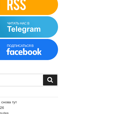
Поиск
 снова тут
026
nutes