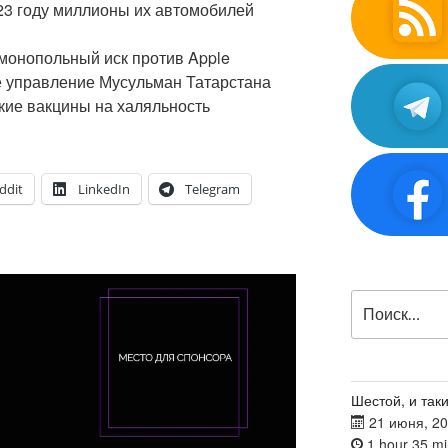
2023 году миллионы их автомобилей
имонопольный иск против Apple
ое управление Мусульман Татарстана
кие вакцины на халяльность
ddit
LinkedIn
Telegram
Искать:
Шестой, и таки
21 июня, 2
1 hour 35 mi