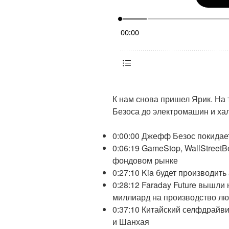
К нам снова пришел Ярик. На
Безоса до электромашин и ха
0:00:00 Джефф Безос покида
0:06:19 GameStop, WallStreetB
фондовом рынке
0:27:10 Kia будет производит
0:28:12 Faraday Future вышл
миллиард на производство лю
0:37:10 Китайский селфдрайв
и Шанхая