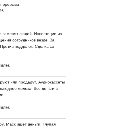
 перерыва
26
е заменят людей. Инвестиции из
щения сотрудников везде. За
 Против подделок. Сделка со
nutes
ируют или продадут. Аудиокассеты
выгоднее железа. Все деньги в
ии.
nutes
ру. Маск ищет деньги. Глупая