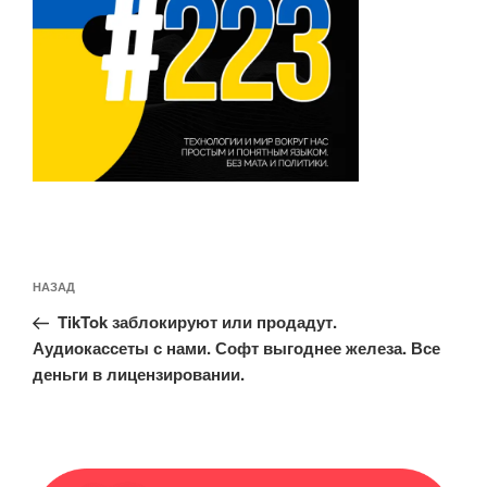
Навигация
Предыдущая
НАЗАД
по
запись:
записям
TikTok заблокируют или продадут.
Аудиокассеты с нами. Софт выгоднее железа. Все
деньги в лицензировании.